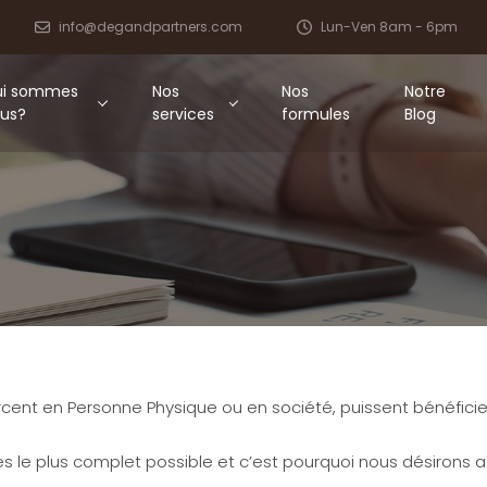
info@degandpartners.com
Lun-Ven 8am - 6pm
i sommes
Nos
Nos
Notre
us?
services
formules
Blog
exercent en Personne Physique ou en société, puissent bénéfic
vices le plus complet possible et c’est pourquoi nous désiron