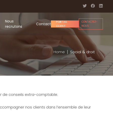
Nous
PORTAIL
CONTACTEZ-
Contact
recrutons
CLIENT
NOUS
Home
Social & droit
ier de conseils extra-comptable.
s accompagner nos clients dans l’ensemble de leur